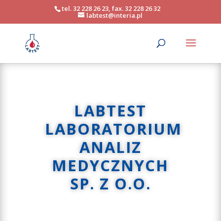
tel. 32 228 26 23, fax. 32 228 26 32
labtest@interia.pl
LABTEST
LABORATORIUM
ANALIZ
MEDYCZNYCH
SP. Z O.O.