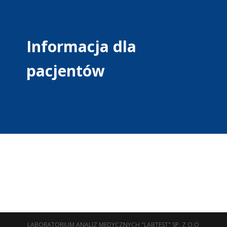
Informacja dla
pacjentów
LABORATORIUM ANALIZ MEDYCZNYCH "LABTEST" SP. Z O.O