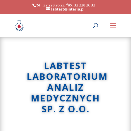
tel. 32 228 26 23, fax. 32 228 26 32
labtest@interia.pl
LABTEST
LABORATORIUM
ANALIZ
MEDYCZNYCH
SP. Z O.O.