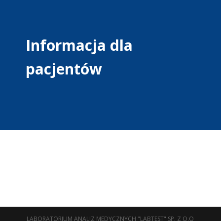
Informacja dla
pacjentów
LABORATORIUM ANALIZ MEDYCZNYCH "LABTEST" SP. Z O.O