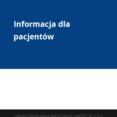
Informacja dla
pacjentów
LABORATORIUM ANALIZ MEDYCZNYCH "LABTEST" SP. Z O.O