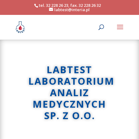
tel. 32 228 26 23, fax. 32 228 26 32
labtest@interia.pl
LABTEST
LABORATORIUM
ANALIZ
MEDYCZNYCH
SP. Z O.O.