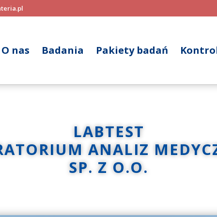
teria.pl
O nas
Badania
Pakiety badań
Kontrol
LABTEST
RATORIUM ANALIZ MEDYC
SP. Z O.O.