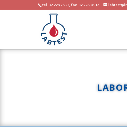
tel. 32 228 26 23, fax. 32 228 26 32
labtest@in
LABO