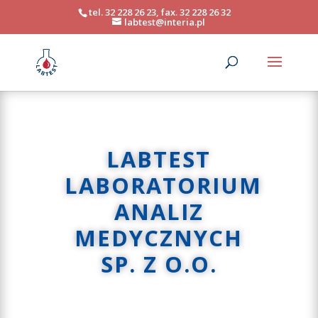
tel. 32 228 26 23, fax. 32 228 26 32
labtest@interia.pl
LABTEST
LABORATORIUM
ANALIZ
MEDYCZNYCH
SP. Z O.O.