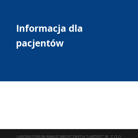
Informacja dla
pacjentów
LABORATORIUM ANALIZ MEDYCZNYCH "LABTEST" SP. Z O.O