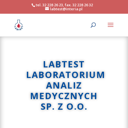
tel. 32 228 26 23, fax. 32 228 26 32
labtest@interia.pl
LABTEST
LABORATORIUM
ANALIZ
MEDYCZNYCH
SP. Z O.O.