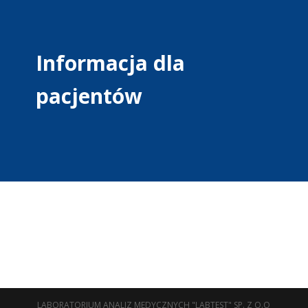
Informacja dla
pacjentów
LABORATORIUM ANALIZ MEDYCZNYCH "LABTEST" SP. Z O.O