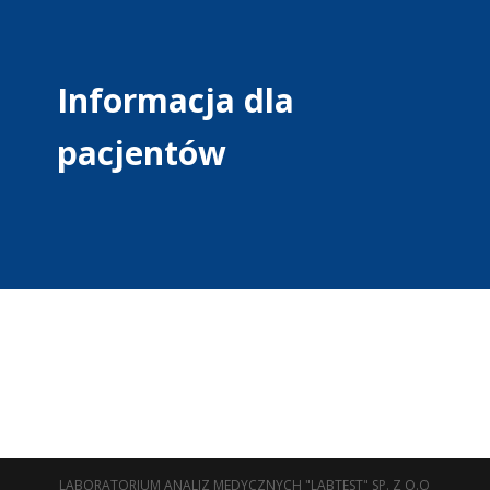
Informacja dla
pacjentów
LABORATORIUM ANALIZ MEDYCZNYCH "LABTEST" SP. Z O.O