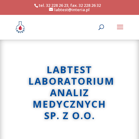
tel. 32 228 26 23, fax. 32 228 26 32
labtest@interia.pl
LABTEST
LABORATORIUM
ANALIZ
MEDYCZNYCH
SP. Z O.O.