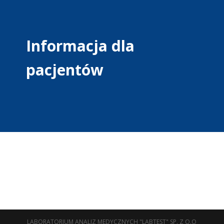
Informacja dla
pacjentów
LABORATORIUM ANALIZ MEDYCZNYCH "LABTEST" SP. Z O.O