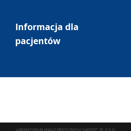
Informacja dla
pacjentów
LABORATORIUM ANALIZ MEDYCZNYCH "LABTEST" SP. Z O.O