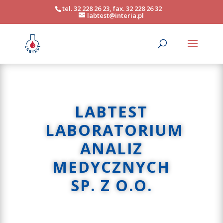
tel. 32 228 26 23, fax. 32 228 26 32
labtest@interia.pl
LABTEST
LABORATORIUM
ANALIZ
MEDYCZNYCH
SP. Z O.O.