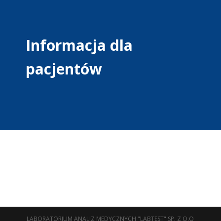
Informacja dla
pacjentów
LABORATORIUM ANALIZ MEDYCZNYCH "LABTEST" SP. Z O.O