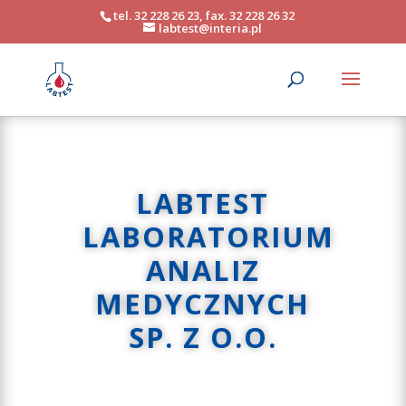
tel. 32 228 26 23, fax. 32 228 26 32
labtest@interia.pl
LABTEST
LABORATORIUM
ANALIZ
MEDYCZNYCH
SP. Z O.O.