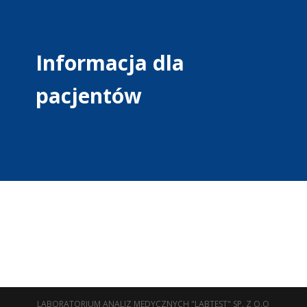
Informacja dla
pacjentów
LABORATORIUM ANALIZ MEDYCZNYCH "LABTEST" SP. Z O.O