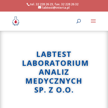
tel. 32 228 26 23, fax. 32 228 26 32
labtest@interia.pl
LABTEST
LABORATORIUM
ANALIZ
MEDYCZNYCH
SP. Z O.O.