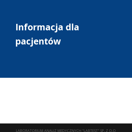
Informacja dla
pacjentów
LABORATORIUM ANALIZ MEDYCZNYCH "LABTEST" SP. Z O.O