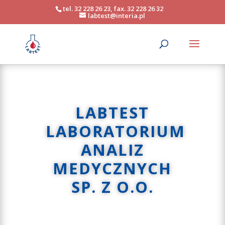
tel. 32 228 26 23, fax. 32 228 26 32
labtest@interia.pl
LABTEST
LABORATORIUM
ANALIZ
MEDYCZNYCH
SP. Z O.O.