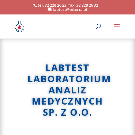
tel. 32 228 26 23, fax. 32 228 26 32
labtest@interia.pl
LABTEST
LABORATORIUM
ANALIZ
MEDYCZNYCH
SP. Z O.O.