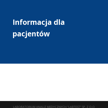
Informacja dla
pacjentów
LABORATORIUM ANALIZ MEDYCZNYCH "LABTEST" SP. Z O.O