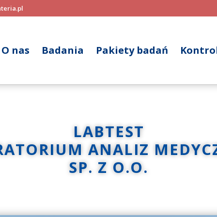
teria.pl
O nas
Badania
Pakiety badań
Kontrol
LABTEST
RATORIUM ANALIZ MEDYC
SP. Z O.O.