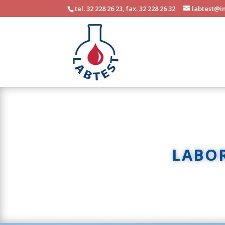
tel. 32 228 26 23, fax. 32 228 26 32
labtest@in
LABO