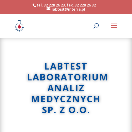
tel. 32 228 26 23, fax. 32 228 26 32
labtest@interia.pl
LABTEST
LABORATORIUM
ANALIZ
MEDYCZNYCH
SP. Z O.O.