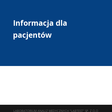
Informacja dla
pacjentów
LABORATORIUM ANALIZ MEDYCZNYCH "LABTEST" SP. Z O.O