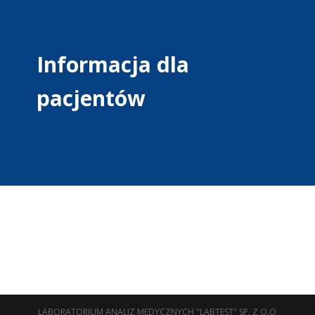
Informacja dla
pacjentów
LABORATORIUM ANALIZ MEDYCZNYCH "LABTEST" SP. Z O.O