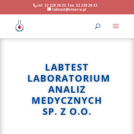
tel. 32 228 26 23, fax. 32 228 26 32
labtest@interia.pl
LABTEST
LABORATORIUM
ANALIZ
MEDYCZNYCH
SP. Z O.O.