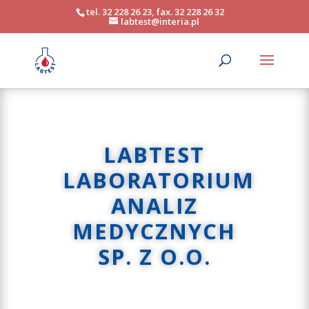
tel. 32 228 26 23, fax. 32 228 26 32
labtest@interia.pl
LABTEST
LABORATORIUM
ANALIZ
MEDYCZNYCH
SP. Z O.O.