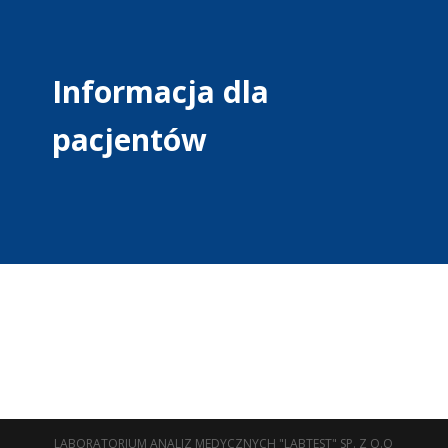
Informacja dla
pacjentów
LABORATORIUM ANALIZ MEDYCZNYCH "LABTEST" SP. Z O.O