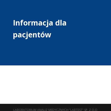
Informacja dla
pacjentów
LABORATORIUM ANALIZ MEDYCZNYCH "LABTEST" SP. Z O.O