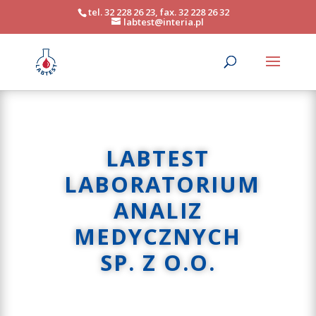
tel. 32 228 26 23, fax. 32 228 26 32
labtest@interia.pl
LABTEST
LABORATORIUM
ANALIZ
MEDYCZNYCH
SP. Z O.O.