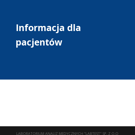
Informacja dla
pacjentów
LABORATORIUM ANALIZ MEDYCZNYCH "LABTEST" SP. Z O.O