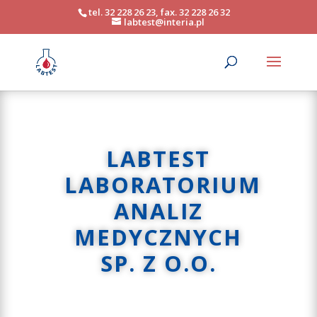
tel. 32 228 26 23, fax. 32 228 26 32
labtest@interia.pl
LABTEST
LABORATORIUM
ANALIZ
MEDYCZNYCH
SP. Z O.O.