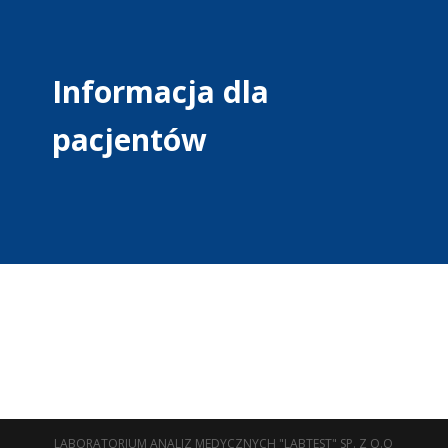
Informacja dla
pacjentów
LABORATORIUM ANALIZ MEDYCZNYCH "LABTEST" SP. Z O.O