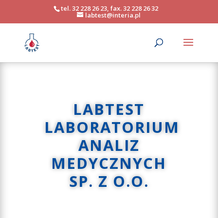
tel. 32 228 26 23, fax. 32 228 26 32
labtest@interia.pl
LABTEST
LABORATORIUM
ANALIZ
MEDYCZNYCH
SP. Z O.O.