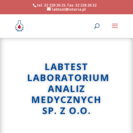
tel. 32 228 26 23, fax. 32 228 26 32
labtest@interia.pl
LABTEST
LABORATORIUM
ANALIZ
MEDYCZNYCH
SP. Z O.O.