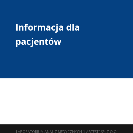
Informacja dla
pacjentów
LABORATORIUM ANALIZ MEDYCZNYCH "LABTEST" SP. Z O.O