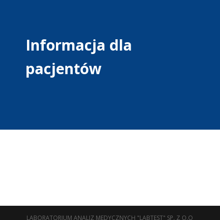
Informacja dla
pacjentów
LABORATORIUM ANALIZ MEDYCZNYCH "LABTEST" SP. Z O.O