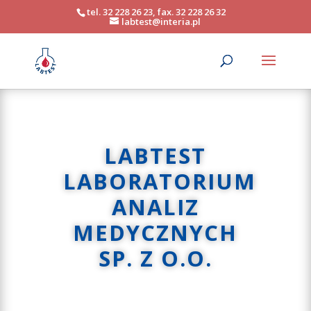
tel. 32 228 26 23, fax. 32 228 26 32
labtest@interia.pl
LABTEST
LABORATORIUM
ANALIZ
MEDYCZNYCH
SP. Z O.O.