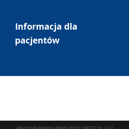
Informacja dla
pacjentów
LABORATORIUM ANALIZ MEDYCZNYCH "LABTEST" SP. Z O.O