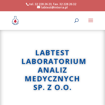
tel. 32 228 26 23, fax. 32 228 26 32
labtest@interia.pl
LABTEST
LABORATORIUM
ANALIZ
MEDYCZNYCH
SP. Z O.O.