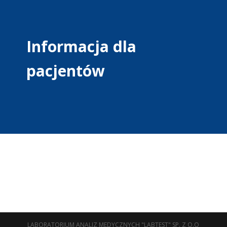
Informacja dla
pacjentów
LABORATORIUM ANALIZ MEDYCZNYCH "LABTEST" SP. Z O.O