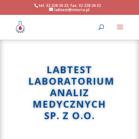
tel. 32 228 26 23, fax. 32 228 26 32
labtest@interia.pl
LABTEST
LABORATORIUM
ANALIZ
MEDYCZNYCH
SP. Z O.O.