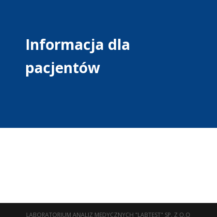
Informacja dla
pacjentów
LABORATORIUM ANALIZ MEDYCZNYCH "LABTEST" SP. Z O.O