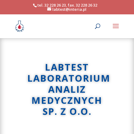
tel. 32 228 26 23, fax. 32 228 26 32
labtest@interia.pl
LABTEST
LABORATORIUM
ANALIZ
MEDYCZNYCH
SP. Z O.O.