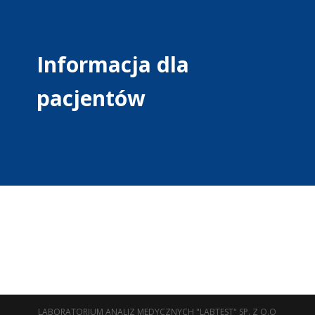
Informacja dla
pacjentów
LABORATORIUM ANALIZ MEDYCZNYCH "LABTEST" SP. Z O.O