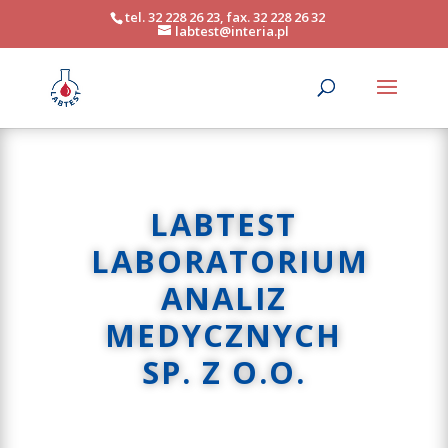
tel. 32 228 26 23, fax. 32 228 26 32
labtest@interia.pl
LABTEST
LABORATORIUM
ANALIZ
MEDYCZNYCH
SP. Z O.O.