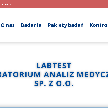
teria.pl
O nas
Badania
Pakiety badań
Kontrol
LABTEST
RATORIUM ANALIZ MEDYC
SP. Z O.O.