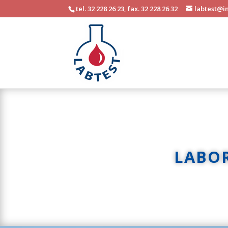
tel. 32 228 26 23, fax. 32 228 26 32
labtest@in
LABO