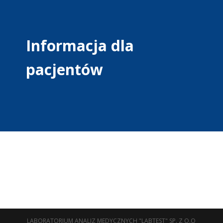
Informacja dla
pacjentów
LABORATORIUM ANALIZ MEDYCZNYCH "LABTEST" SP. Z O.O