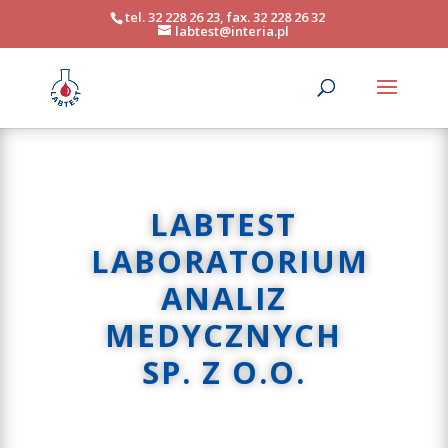
tel. 32 228 26 23, fax. 32 228 26 32
labtest@interia.pl
LABTEST
LABORATORIUM
ANALIZ
MEDYCZNYCH
SP. Z O.O.