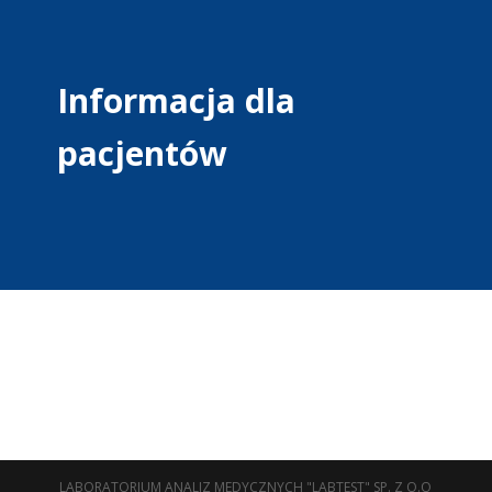
Informacja dla
pacjentów
LABORATORIUM ANALIZ MEDYCZNYCH "LABTEST" SP. Z O.O