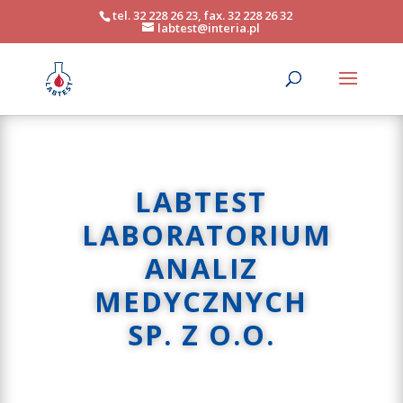
tel. 32 228 26 23, fax. 32 228 26 32
labtest@interia.pl
LABTEST
LABORATORIUM
ANALIZ
MEDYCZNYCH
SP. Z O.O.