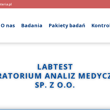
teria.pl
O nas
Badania
Pakiety badań
Kontrol
LABTEST
RATORIUM ANALIZ MEDYC
SP. Z O.O.