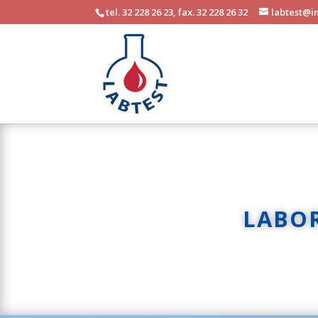
tel. 32 228 26 23, fax. 32 228 26 32
labtest@in
LABO