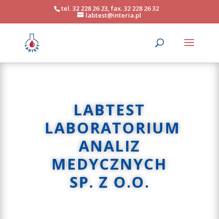
tel. 32 228 26 23, fax. 32 228 26 32
labtest@interia.pl
LABTEST
LABORATORIUM
ANALIZ
MEDYCZNYCH
SP. Z O.O.