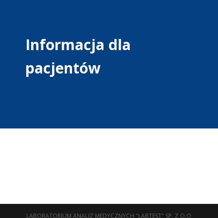
Informacja dla
pacjentów
LABORATORIUM ANALIZ MEDYCZNYCH "LABTEST" SP. Z O.O