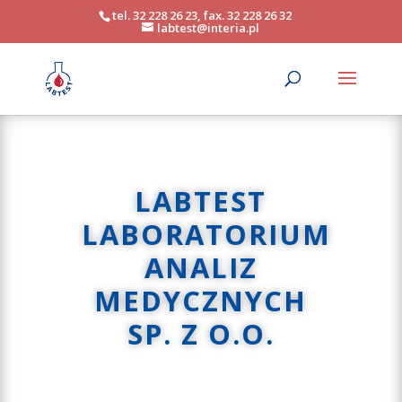
tel. 32 228 26 23, fax. 32 228 26 32
labtest@interia.pl
LABTEST
LABORATORIUM
ANALIZ
MEDYCZNYCH
SP. Z O.O.