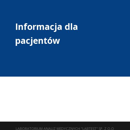
Informacja dla
pacjentów
LABORATORIUM ANALIZ MEDYCZNYCH "LABTEST" SP. Z O.O