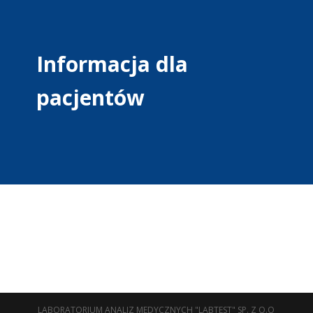
Informacja dla
pacjentów
LABORATORIUM ANALIZ MEDYCZNYCH "LABTEST" SP. Z O.O