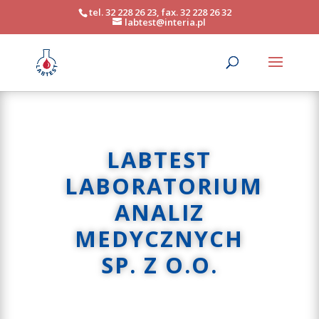
tel. 32 228 26 23, fax. 32 228 26 32
labtest@interia.pl
LABTEST
LABORATORIUM
ANALIZ
MEDYCZNYCH
SP. Z O.O.