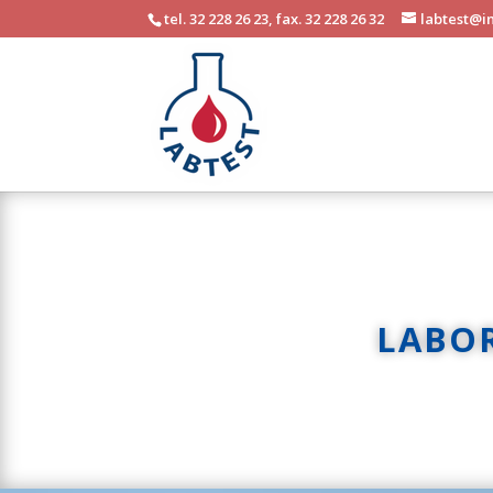
tel. 32 228 26 23, fax. 32 228 26 32
labtest@in
LABO