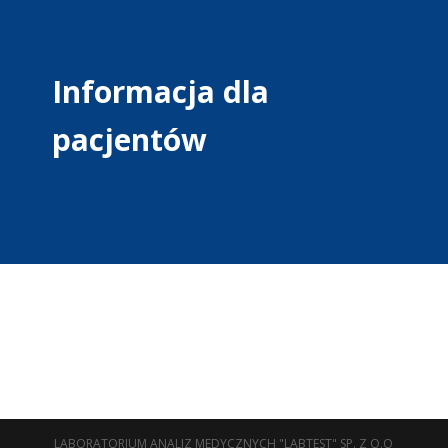
Informacja dla
pacjentów
LABORATORIUM ANALIZ MEDYCZNYCH "LABTEST" SP. Z O.O