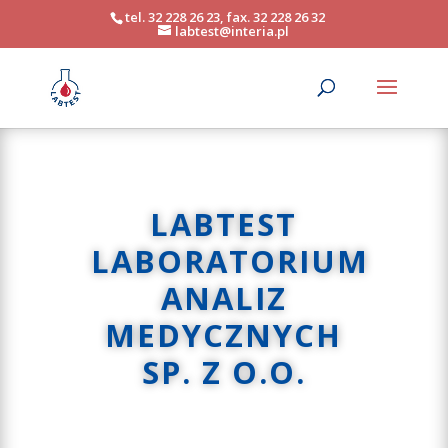
tel. 32 228 26 23, fax. 32 228 26 32
labtest@interia.pl
LABTEST
LABORATORIUM
ANALIZ
MEDYCZNYCH
SP. Z O.O.