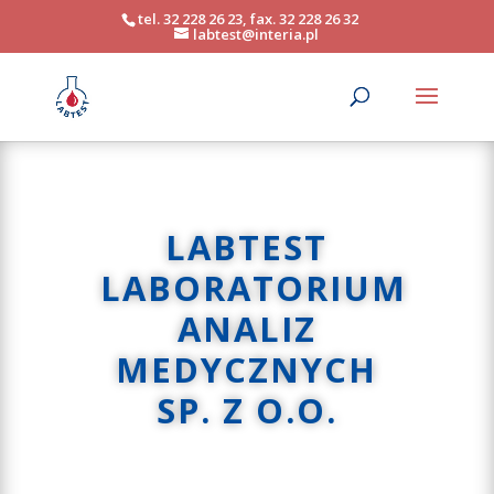
tel. 32 228 26 23, fax. 32 228 26 32
labtest@interia.pl
LABTEST
LABORATORIUM
ANALIZ
MEDYCZNYCH
SP. Z O.O.