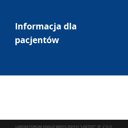
Informacja dla
pacjentów
LABORATORIUM ANALIZ MEDYCZNYCH "LABTEST" SP. Z O.O