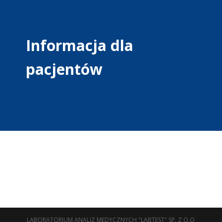
Informacja dla
pacjentów
LABORATORIUM ANALIZ MEDYCZNYCH "LABTEST" SP. Z O.O