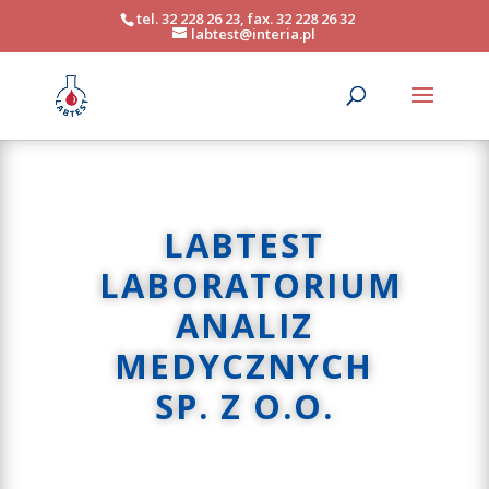
tel. 32 228 26 23, fax. 32 228 26 32
labtest@interia.pl
LABTEST
LABORATORIUM
ANALIZ
MEDYCZNYCH
SP. Z O.O.