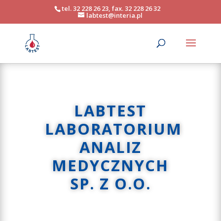
tel. 32 228 26 23, fax. 32 228 26 32
labtest@interia.pl
LABTEST
LABORATORIUM
ANALIZ
MEDYCZNYCH
SP. Z O.O.