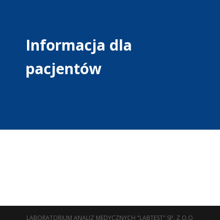
Informacja dla
pacjentów
LABORATORIUM ANALIZ MEDYCZNYCH "LABTEST" SP. Z O.O